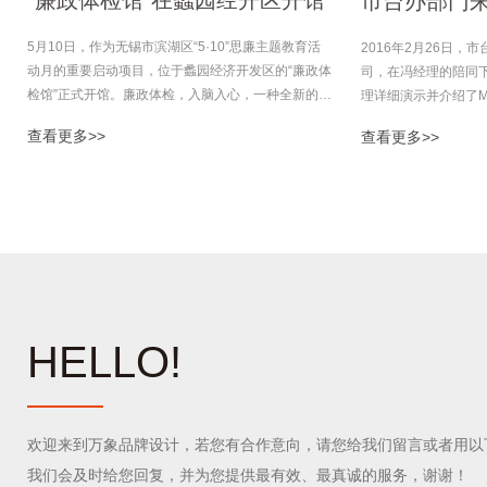
“廉政体检馆”在蠡园经开区开馆
市台办部门来
参观考察
5月10日，作为无锡市滨湖区“5·10”思廉主题教育活
2016年2月26日，市
动月的重要启动项目，位于蠡园经济开发区的“廉政体
司，在冯经理的陪同
检馆”正式开馆。廉政体检，入脑入心，一种全新的廉
理详细演示并介绍了M
政教育体验方式走到无锡蠡园经开区党员干部的身
查看更多>>
查看更多>>
边。
HELLO!
欢迎来到万象品牌设计，若您有合作意向，请您给我们留言或者用以
我们会及时给您回复，并为您提供最有效、最真诚的服务，谢谢！