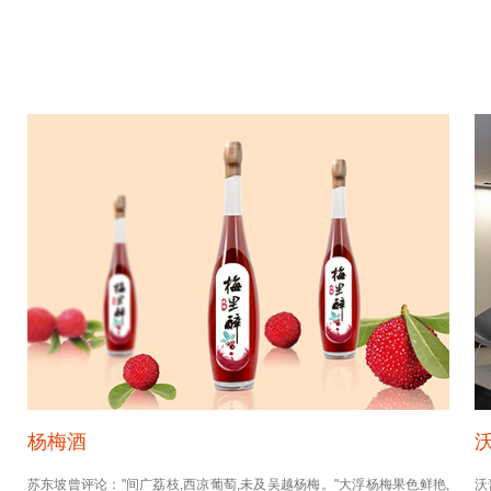
杨梅酒
苏东坡曾评论："间广荔枝,西凉葡萄,未及吴越杨梅。"大浮杨梅果色鲜艳,
沃